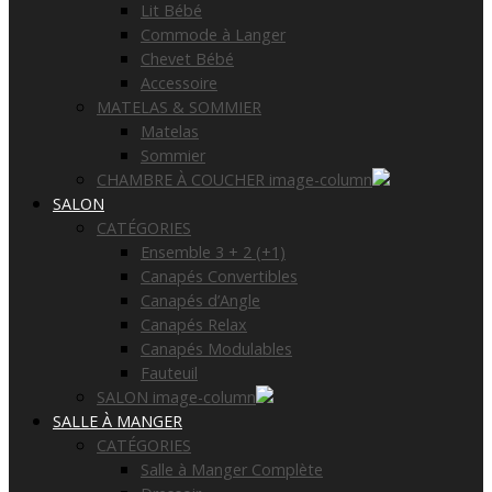
Lit Bébé
Commode à Langer
Chevet Bébé
Accessoire
MATELAS & SOMMIER
Matelas
Sommier
CHAMBRE À COUCHER image-column
SALON
CATÉGORIES
Ensemble 3 + 2 (+1)
Canapés Convertibles
Canapés d’Angle
Canapés Relax
Canapés Modulables
Fauteuil
SALON image-column
SALLE À MANGER
CATÉGORIES
Salle à Manger Complète