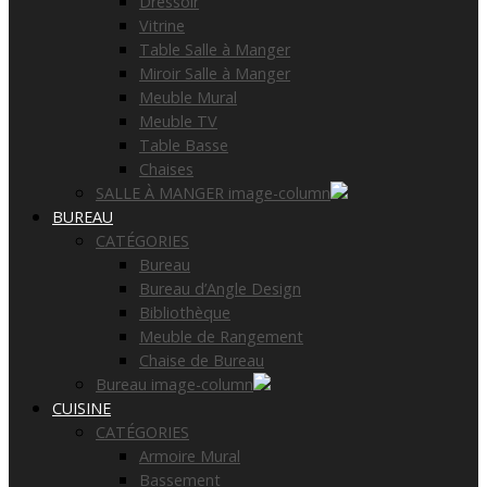
Dressoir
Vitrine
Table Salle à Manger
Miroir Salle à Manger
Meuble Mural
Meuble TV
Table Basse
Chaises
SALLE À MANGER image-column
BUREAU
CATÉGORIES
Bureau
Bureau d’Angle Design
Bibliothèque
Meuble de Rangement
Chaise de Bureau
Bureau image-column
CUISINE
CATÉGORIES
Armoire Mural
Bassement