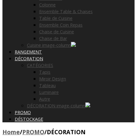
Colonne
Ensemble Table & Chaises
Table de Cuisine
Ensemble Coin Repas
Chaise de Cuisine
Chaise de Bar
Cuisine image-column
RANGEMENT
DÉCORATION
CATÉGORIES
Tapis
Miroir Design
Tableau
Luminaire
Autre
DÉCORATION image-column
PROMO
DÉSTOCKAGE
Home
/
PROMO
/
DÉCORATION