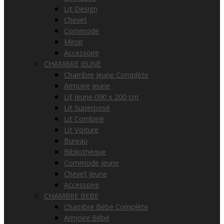
Lit Design
Chevet
Commode
Miroir
Accessoire
CHAMBRE JEUNE
Chambre Jeune Complète
Armoire Jeune
Lit Jeune 090 x 200 cm
Lit Superposé
Lit Combiné
Lit Voiture
Bureau
Bibliothèque
Commode Jeune
Chevet Jeune
Accessoire
CHAMBRE BEBE
Chambre Bébé Complète
Armoire Bébé