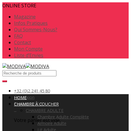
ONLINE STORE
Magazine
Infos Pratiques
Qui Sommes-Nous?
FAQ
Contact
Mon Compte
Liste d’Envies
+32 (0)2 241 45 80
Connexion
HOME
Panier
/
0.00
€
CHAMBRE À COUCHER
0
CHAMBRE ADULTE
Chambre Adulte Complète
Votre panier est vide.
Armoire Adulte
Lit Adulte