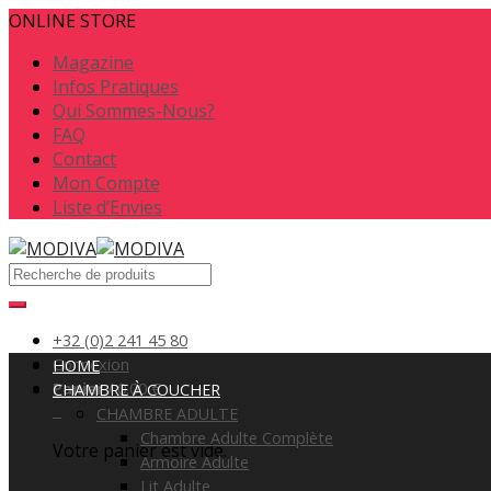
ONLINE STORE
Magazine
Infos Pratiques
Qui Sommes-Nous?
FAQ
Contact
Mon Compte
Liste d’Envies
+32 (0)2 241 45 80
Connexion
HOME
Panier
/
0.00
€
CHAMBRE À COUCHER
0
CHAMBRE ADULTE
Chambre Adulte Complète
Votre panier est vide.
Armoire Adulte
Lit Adulte