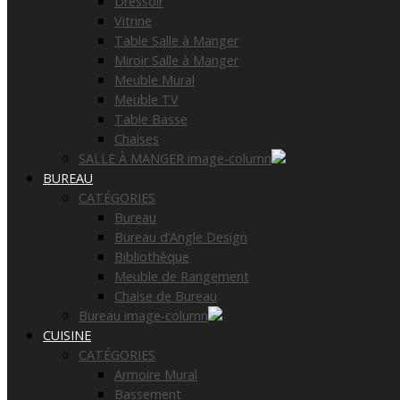
Dressoir
Vitrine
Table Salle à Manger
Miroir Salle à Manger
Meuble Mural
Meuble TV
Table Basse
Chaises
SALLE À MANGER image-column
BUREAU
CATÉGORIES
Bureau
Bureau d’Angle Design
Bibliothèque
Meuble de Rangement
Chaise de Bureau
Bureau image-column
CUISINE
CATÉGORIES
Armoire Mural
Bassement