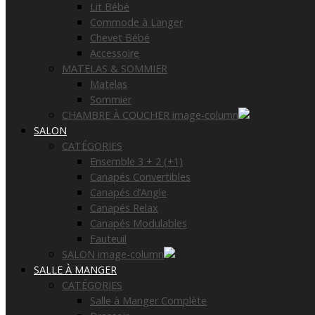
Lit Bébé
Commode à Langer
Chevet Bébé
Accessoire
MATELAS & SOMMIER
Matelas
Sommier
CHAMBRE À COUCHER image-column
SALON
CATÉGORIES
Ensemble 3 + 2 (+1)
Canapés Convertibles
Canapés d’Angle
Canapés Relax
Canapés Modulables
Fauteuil
SALON image-column
SALLE À MANGER
CATÉGORIES
Salle à Manger Complète