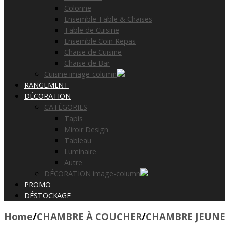
Colonne
Ensemble Table & Chaises
Table de Cuisine
Ensemble Coin Repas
Chaise de Cuisine
Chaise de Bar
Cuisine image-column
RANGEMENT
DÉCORATION
CATÉGORIES
Tapis
Miroir Design
Tableau
Luminaire
Autre
DÉCORATION image-column
PROMO
DÉSTOCKAGE
Home
/
CHAMBRE À COUCHER
/
CHAMBRE JEUN