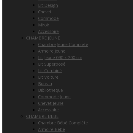
Lit Design
Chevet
Commode
Miroir
Accessoire
CHAMBRE JEUNE
Chambre Jeune Complète
Armoire Jeune
Lit Jeune 090 x 200 cm
Lit Superposé
Lit Combiné
Lit Voiture
Bureau
Bibliothèque
Commode Jeune
Chevet Jeune
Accessoire
CHAMBRE BEBE
Chambre Bébé Complète
Armoire Bébé