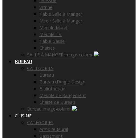
Dressoir
Vitrine
Table Salle à Manger
Miroir Salle à Manger
Meuble Mural
Meuble TV
Table Basse
Chaises
SALLE À MANGER image-column
BUREAU
CATÉGORIES
Bureau
Bureau d’Angle Design
Bibliothèque
Meuble de Rangement
Chaise de Bureau
Bureau image-column
CUISINE
CATÉGORIES
Armoire Mural
Bassement