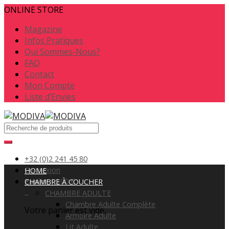
ONLINE STORE
Magazine
Infos Pratiques
Qui Sommes-Nous?
FAQ
Contact
Mon Compte
Liste d’Envies
+32 (0)2 241 45 80
Connexion
HOME
Panier
/
0.00
€
CHAMBRE À COUCHER
0
CHAMBRE ADULTE
Chambre Adulte Complète
Votre panier est vide.
Armoire Adulte
Lit Adulte