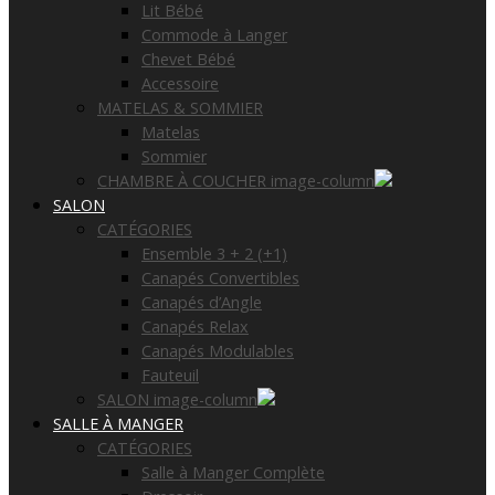
Lit Bébé
Commode à Langer
Chevet Bébé
Accessoire
MATELAS & SOMMIER
Matelas
Sommier
CHAMBRE À COUCHER image-column
SALON
CATÉGORIES
Ensemble 3 + 2 (+1)
Canapés Convertibles
Canapés d’Angle
Canapés Relax
Canapés Modulables
Fauteuil
SALON image-column
SALLE À MANGER
CATÉGORIES
Salle à Manger Complète