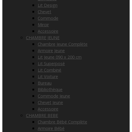
Lit Design
Chevet
Commode
Miroir
Accessoire
CHAMBRE JEUNE
Chambre Jeune Complète
Armoire Jeune
Lit Jeune 090 x 200 cm
Lit Superposé
Lit Combiné
Lit Voiture
Bureau
Bibliothèque
Commode Jeune
Chevet Jeune
Accessoire
CHAMBRE BEBE
Chambre Bébé Complète
Armoire Bébé