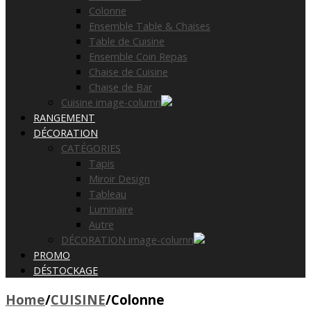
Colonne
Ensemble Table & Chaises
Table de Cuisine
Ensemble Coin Repas
Chaise de Cuisine
Chaise de Bar
Cuisine image-column
RANGEMENT
DÉCORATION
CATÉGORIES
Tapis
Miroir Design
Tableau
Luminaire
Autre
DÉCORATION image-column
PROMO
DÉSTOCKAGE
Home
/
CUISINE
/
Colonne