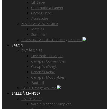
Lit Bébé
Commode à Langer
Chevet Bébé
Accessoire
MATELAS & SOMMIER
Matelas
Sommier
CHAMBRE À COUCHER image-column
SALON
CATÉGORIES
Ensemble 3 + 2 (+1)
Canapés Convertibles
Canapés d’Angle
Canapés Relax
Canapés Modulables
Fauteuil
SALON image-column
SALLE À MANGER
CATÉGORIES
Salle à Manger Complète