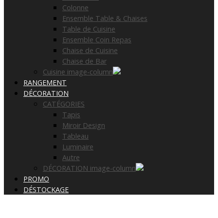
Colonne
Ensemble Table & Chaises
Table de Cuisine
Ensemble Coin Repas
Chaise de Cuisine
Chaise de Bar
Cuisine image-column
RANGEMENT
DÉCORATION
CATÉGORIES
Tapis
Miroir Design
Tableau
Luminaire
Autre
DÉCORATION image-column
PROMO
DÉSTOCKAGE