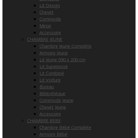
Lit Design
Chevet
Commode
Miroir
Accessoire
CHAMBRE JEUNE
Chambre Jeune Complète
Armoire Jeune
Lit Jeune 090 x 200 cm
Lit Superposé
Lit Combiné
Lit Voiture
Bureau
Bibliothèque
Commode Jeune
Chevet Jeune
Accessoire
CHAMBRE BEBE
Chambre Bébé Complète
Armoire Bébé