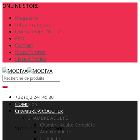
ONLINE STORE
Magazine
Infos Pratiques
Qui Sommes-Nous?
FAQ
Contact
Mon Compte
Liste d’Envies
+32 (0)2 241 45 80
Connexion
HOME
Panier
/
0.00
€
CHAMBRE À COUCHER
0
CHAMBRE ADULTE
Chambre Adulte Complète
Votre panier est vide.
Armoire Adulte
Lit Adulte