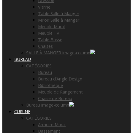
Dressoir
Vitrine
Table Salle à Manger
Miroir Salle à Manger
Meuble Mural
Meuble TV
Table Basse
Chaises
SALLE À MANGER image-column
BUREAU
CATÉGORIES
Bureau
Bureau d’Angle Design
Bibliothèque
Meuble de Rangement
Chaise de Bureau
Bureau image-column
CUISINE
CATÉGORIES
Armoire Mural
Bassement